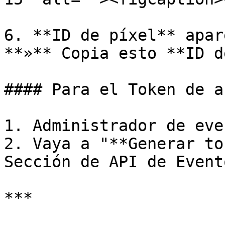
6. **ID de píxel** apar
**»** Copia esto **ID d
#### Para el Token de a
1. Administrador de eve
2. Vaya a "**Generar to
Sección de API de Evento
***
