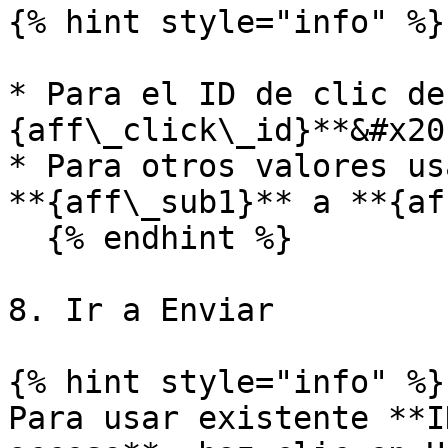
{% hint style="info" %}

* Para el ID de clic de
{aff\_click\_id}**&#x20;
* Para otros valores us
**{aff\_sub1}** a **{af
  {% endhint %}

8. Ir a Enviar

{% hint style="info" %}

Para usar existente **I