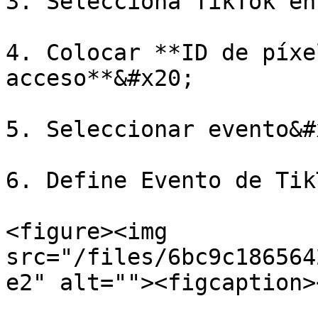
3. Selecciona TikTok en
4. Colocar **ID de píxe
acceso**&#x20;

5. Seleccionar evento&#x
6. Define Evento de TikT
<figure><img 
src="/files/6bc9c186564
e2" alt=""><figcaption>