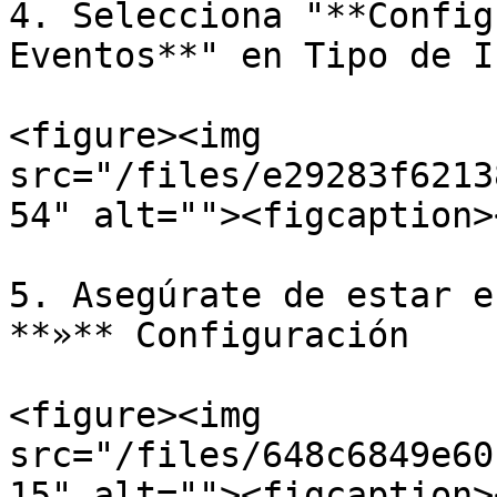
4. Selecciona "**Config
Eventos**" en Tipo de I
<figure><img 
src="/files/e29283f6213
54" alt=""><figcaption>
5. Asegúrate de estar e
**»** Configuración

<figure><img 
src="/files/648c6849e60
15" alt=""><figcaption>