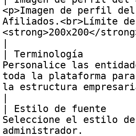
<p>Imagen de perfil del
Afiliados.<br>Límite de
<strong>200x200</strong> píxeles</p>                          
|

| Terminología         
Personalice las entidad
toda la plataforma para
la estructura empresarial de su organiza
|

| Estilo de fuente     
Seleccione el estilo de
administrador.                                                                                                                 