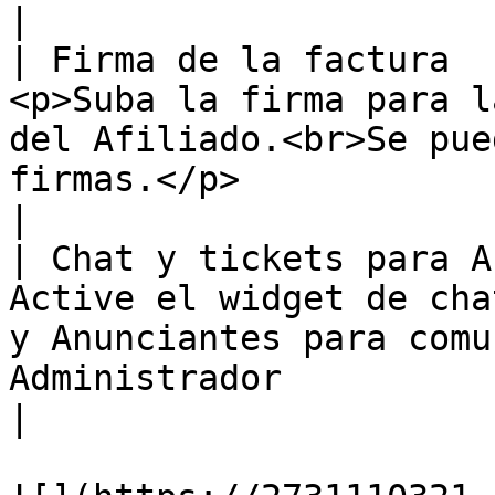
|

| Firma de la factura  
<p>Suba la firma para l
del Afiliado.<br>Se pue
firmas.</p>                                                                
|

| Chat y tickets para A
Active el widget de cha
y Anunciantes para comu
Administrador                                                                           
|
