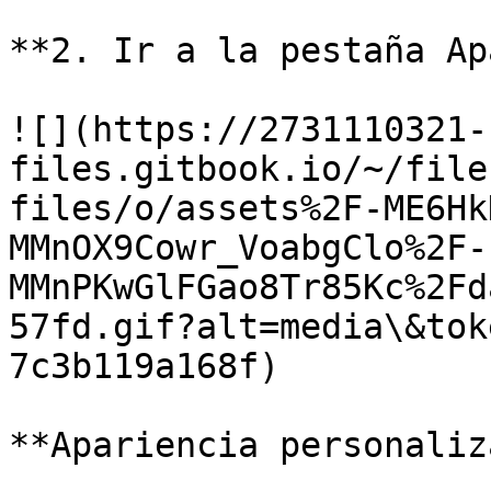
**2. Ir a la pestaña Ap
![](https://2731110321-
files.gitbook.io/~/file
files/o/assets%2F-ME6Hk
MMnOX9Cowr_VoabgClo%2F-
MMnPKwGlFGao8Tr85Kc%2Fd
57fd.gif?alt=media\&tok
7c3b119a168f)

**Apariencia personaliz