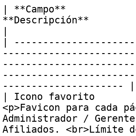
| **Campo**            
**Descripción**                                                                                                                                                                 
|

| ---------------------
-----------------------
-----------------------
-----------------------
--------------------- |

| Icono favorito       
<p>Favicon para cada pá
Administrador / Gerente
Afiliados. <br>Límite d