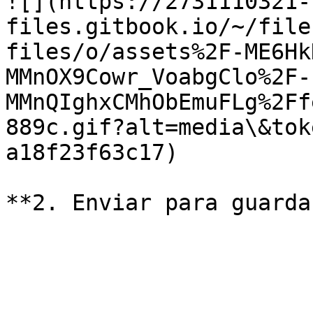
![](https://2731110321-
files.gitbook.io/~/file
files/o/assets%2F-ME6Hk
MMnOX9Cowr_VoabgClo%2F-
MMnQIghxCMhObEmuFLg%2Ff
889c.gif?alt=media\&tok
a18f23f63c17)
