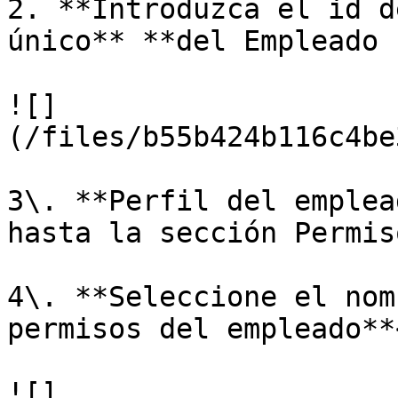
2. **Introduzca el id d
único** **del Empleado 
![]
(/files/b55b424b116c4be
3\. **Perfil del emplea
hasta la sección Permiso
4\. **Seleccione el nom
permisos del empleado**<
![]