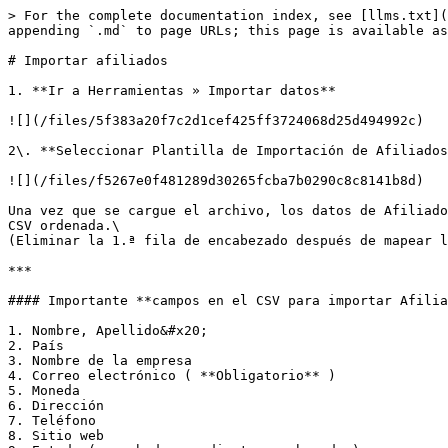
> For the complete documentation index, see [llms.txt](
appending `.md` to page URLs; this page is available as
# Importar afiliados

1. **Ir a Herramientas » Importar datos**

![](/files/5f383a20f7c2d1cef425ff3724068d25d494992c)

2\. **Seleccionar Plantilla de Importación de Afiliados
![](/files/f5267e0f481289d30265fcba7b0290c8c8141b8d)

Una vez que se cargue el archivo, los datos de Afiliado
CSV ordenada.\

(Eliminar la 1.ª fila de encabezado después de mapear l
***

#### Importante **campos en el CSV para importar Afilia
1. Nombre, Apellido&#x20;

2. País

3. Nombre de la empresa

4. Correo electrónico ( **Obligatorio** )

5. Moneda

6. Dirección

7. Teléfono

8. Sitio web
