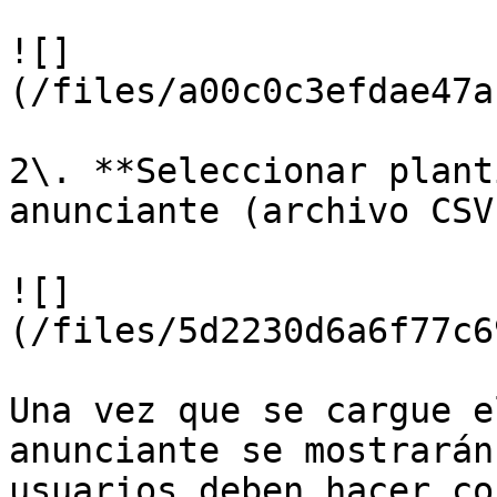
![]
(/files/a00c0c3efdae47a
2\. **Seleccionar plant
anunciante (archivo CSV)
![]
(/files/5d2230d6a6f77c6
Una vez que se cargue e
anunciante se mostrarán
usuarios deben hacer co