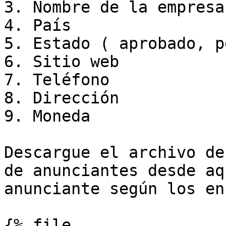
3. Nombre de la empresa

4. País

5. Estado ( aprobado, p
6. Sitio web

7. Teléfono

8. Dirección

9. Moneda

Descargue el archivo de
de anunciantes desde aq
anunciante según los en
{% file 