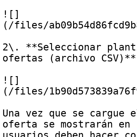
![]
(/files/ab09b54d86fcd9b
2\. **Seleccionar plant
ofertas (archivo CSV)**

![]
(/files/1b90d573839a76f
Una vez que se cargue e
oferta se mostrarán en 
usuarios deben hacer co