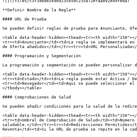
![](/files/c3f346d654989235450c235a72efaa892e49feda)

**Definir Nombre de la Regla**

#### URL de Prueba

Se pueden definir reglas de prueba para Anunciante, Ofe
<table data-header-hidden><thead><tr><th width="150"></
<tr><td>Anunciante</td><td>La regla se implementará en 
de Oferta añadidos</td></tr><tr><td>URL Personalizada</
#### Programación y Segmentación

La programación y segmentación se pueden personalizar d
<table data-header-hidden><thead><tr><th width="150"></
<tr><td>Estado</td><td>La regla puede estar Activa / De
<tr><td>Navegador</td><td>Aquí se puede seleccionar el 
</tbody></table>

#### Comprobaciones de Salud

Se pueden añadir condiciones para la salud de la redire
<table data-header-hidden><thead><tr><th width="150"></
<tr><td>Umbral de Comprobación de Salud</td><td>Número 
saludable.</td></tr><tr><td>Redirecciones Permitidas</t
Reventa</td><td>Si la URL de prueba se repite en la cad