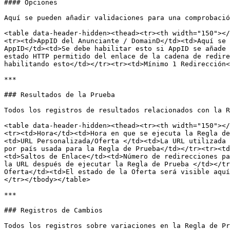
#### Opciones

Aquí se pueden añadir validaciones para una comprobació
<table data-header-hidden><thead><tr><th width="150"></
<tr><td>AppID del Anunciante / DomainD</td><td>Aquí se 
AppID</td><td>Se debe habilitar esto si AppID se añade 
estado HTTP permitido del enlace de la cadena de redire
habilitando esto</td></tr><tr><td>Mínimo 1 Redirección<
***

### Resultados de la Prueba

Todos los registros de resultados relacionados con la R
<table data-header-hidden><thead><tr><th width="150"></
<tr><td>Hora</td><td>Hora en que se ejecuta la Regla de
<td>URL Personalizada/Oferta </td><td>La URL utilizada 
por país usada para la Regla de Prueba</td></tr><tr><td
<td>Saltos de Enlace</td><td>Número de redirecciones pa
la URL después de ejecutar la Regla de Prueba </td></tr
Oferta</td><td>El estado de la Oferta será visible aquí
</tr></tbody></table>

***

### Registros de Cambios

Todos los registros sobre variaciones en la Regla de Pr