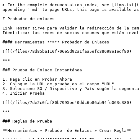
> For the complete documentation index, see [llms.txt](
appending `.md` to page URLs; this page is available as
# Probador de enlaces

Link Tester sirve para validar la redirección de la cam
Identificar las redes de socios comunes que están invol
#### Herramientas **»** Probador de Enlaces

![](/files/78d85ba110f706e5d92a1faa5efc38698e1edf80)

***

### Prueba de Enlace Instantánea

1. Haga clic en Probar Ahora

2. Coloque la URL de prueba en el campo "URL"

3. Seleccione SO / Dispositivo y País según la segmenta
4. Iniciar Prueba

![](/files/7de2c0faf80b7995ee40ddc6e86ab94fe063c380)

***

### Reglas de Prueba

**Herramientas » Probador de Enlaces » Crear Regla**
