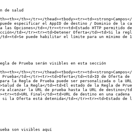
n de salud

th><th></th></tr></thead><tbody><tr><td><strong>Campos</
puede especificar el AppID de destino / Dominio de la ca
a las Opciones</td></tr><tr><td>Estado HTTP permitido de
cción</td></tr><tr><td>Detener Oferta</td><td>Si la regl
/td><td>Se puede habilitar el límite para un mínimo de 1
egla de Prueba serán visibles en esta sección

th><th></th></tr></thead><tbody><tr><td><strong>Campos</
 Prueba</td></tr><tr><td>Oferta</td><td>ID de Oferta de 
para la Regla de Prueba puede ser personalizada o la URL
>Salud de la Regla</td><td>El estado de la Regla de Pru
ra alcanzar la URL de prueba hasta la URL de destino</td
><tr><td>URL Final</td><td>URL de destino en una cadena 
 si la Oferta está detenida</td></tr><tr><td>Estado de l
ueba son visibles aquí
