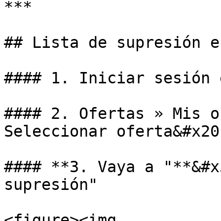
***

## Lista de supresión e
#### 1. Iniciar sesión 
#### 2. Ofertas » Mis o
Seleccionar oferta&#x20;
#### **3. Vaya a "**&#x
supresión"

<figure><img 