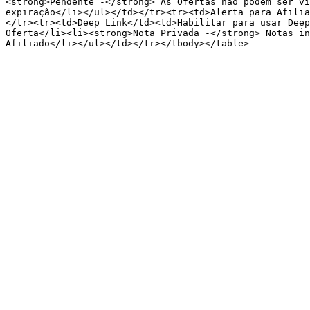
<strong>Pendente -</strong> As Ofertas não podem ser vi
expiração</li></ul></td></tr><tr><td>Alerta para Afilia
</tr><tr><td>Deep Link</td><td>Habilitar para usar Deep
Oferta</li><li><strong>Nota Privada -</strong> Notas in