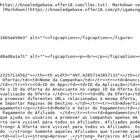
https://knowledgebase.offer18.com/llms.txt). Markdown ve
 [Markdown](https://knowledgebase.offer18.com/pt/igaming
1603ae50e3" alt=""><figcaption></figcaption></figure>

d8ad8a1a71" alt=""><figcaption><p><br></p></figcaption><
23257114562"></th><th width="497.42857142857133"></th></
 Oferta</td><td>Nome da Campanha</td></tr><tr><td>Anunci
/td></tr><tr><td>ID do App</td><td>ID da Aplicação</td><
te o ID da Oferta do Anunciante no campo ID da Oferta Ex
sualização da Oferta </td></tr><tr><td>URL da Oferta</td
a promover diferentes URLs relacionadas à mesma Oferta, 
e Importar Páginas de Destino.</td></tr><tr><td>Advertis
agamento)</p></td><td>Modelo e Valor do Pagamento</td></
 Pagamento do Afiliado  </td></tr><tr><td>Agendamento</t
que ajuda os usuários a promover as Campanhas apenas em 
rta será visível para todos os Afiliados. Afiliados pode
trong> A Oferta será visível para todos os Afiliados. Os
do -</strong> Somente aqueles Afiliados que tiverem aces
<td><ul><li><strong>Aprovar -</strong> Parceiros Afilia