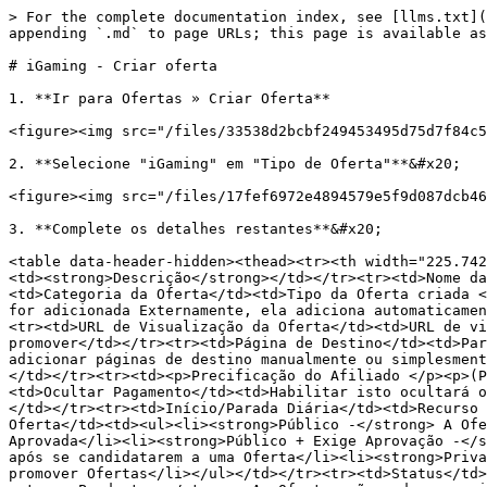
> For the complete documentation index, see [llms.txt](
appending `.md` to page URLs; this page is available as
# iGaming - Criar oferta

1. **Ir para Ofertas » Criar Oferta**

<figure><img src="/files/33538d2bcbf249453495d75d7f84c5
2. **Selecione "iGaming" em "Tipo de Oferta"**&#x20;

<figure><img src="/files/17fef6972e4894579e5f9d087dcb46
3. **Complete os detalhes restantes**&#x20;

<table data-header-hidden><thead><tr><th width="225.742
<td><strong>Descrição</strong></td></tr><tr><td>Nome da
<td>Categoria da Oferta</td><td>Tipo da Oferta criada <
for adicionada Externamente, ela adiciona automaticamen
<tr><td>URL de Visualização da Oferta</td><td>URL de vi
promover</td></tr><tr><td>Página de Destino</td><td>Par
adicionar páginas de destino manualmente ou simplesment
</td></tr><tr><td><p>Precificação do Afiliado </p><p>(P
<td>Ocultar Pagamento</td><td>Habilitar isto ocultará o
</td></tr><tr><td>Início/Parada Diária</td><td>Recurso 
Oferta</td><td><ul><li><strong>Público -</strong> A Ofe
Aprovada</li><li><strong>Público + Exige Aprovação -</s
após se candidatarem a uma Oferta</li><li><strong>Priva
promover Ofertas</li></ul></td></tr><tr><td>Status</td>