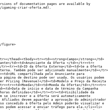
rsions of documentation pages are available by 
/igaming-criar-oferta.md).

/figure>

tr></thead><tbody><tr><td><strong>Campo</strong></td>
ante</td><td>Anunciante da Oferta </td></tr><tr>
/tr><tr><td>ID da Oferta Externa</td><td>Se a Oferta 
terna. Também pode ser adicionado manualmente</td></tr>
><td>URL compartilhada pelo Anunciante para 
a página de destino pode ser usada. Os usuários podem 
er Pricing (Revenue)</td><td>Modelo e Preço da Receita

tr><tr><td>Moeda</td><td>Moeda da Oferta</td></tr><tr>
d><td>Data de início e data de término da Campanha 
horas definidas</td></tr><tr><td>Visibilidade da 
m se inscrever e a Oferta será automaticamente 
 Afiliados devem aguardar a aprovação do administrador 
so concedido à Oferta pelo Admin poderão visualizar e 
dos podem acessar e enviar tráfego para ela.</li><li>