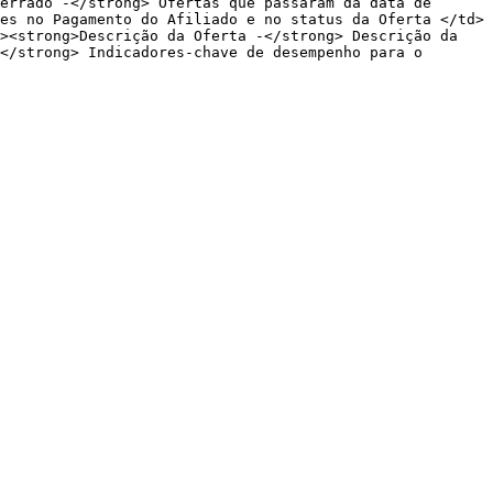
errado -</strong> Ofertas que passaram da data de 
es no Pagamento do Afiliado e no status da Oferta </td>
><strong>Descrição da Oferta -</strong> Descrição da 
</strong> Indicadores-chave de desempenho para o 