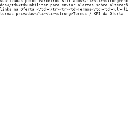
sualizadas pelos Parceiros Afiliados</li><li><strong>Enc
dos</td><td>Habilitar para enviar alertas sobre alteraçõ
links na Oferta </td></tr><tr><td>Termos</td><td><ul><li
ternas privadas</li><li><strong>Termos / KPI da Oferta -