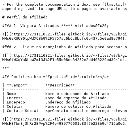
> For the complete documentation index, see [llms.txt](
appending `.md` to page URLs; this page is available as
# Perfil do afiliado

#### 1. Vá para Afiliados **»** Afiliados&#x20;

![](https://2731110321-files.gitbook.io/~/files/v0/b/gi
MMsGeXUUY0tpWdXQ8b9%2F5757ac6b6c8bdfc0b437c5e0ad8e794f.
#### 2. Clique no nome/linha do Afiliado para acessar o
![](https://2731110321-files.gitbook.io/~/files/v0/b/gi
MMsGtWXqYaDLeWZml3J%2F1e55d08ec34252e2dd403229ed3941d4.
***

### Perfil <a href="#profile" id="profile"></a>

| **Campo**      | **Descrição**                       
| -------------- | ------------------------------------
| Nome           | Nome e sobrenome do Afiliado        
| Empresa        | Nome da empresa do Afiliado         
| Endereço       | Endereço do Afiliado                
| Celular        | Número de celular do Afiliado       
| Contato Social | <p>Contato social e endereço relevan
![](https://2731110321-files.gitbook.io/~/files/v0/b/gi
MMsHBTbn8j3hRr2BPvp%2F4e4989776601e83f7b223b9d4716a0e6.