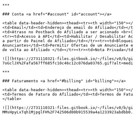
***

### Conta <a href="#account" id="account"></a>

<table data-header-hidden><thead><tr><th width="150"></
<td>Email</td><td>Endereço de email do Afiliado</td></t
<td>Atraso no Postback do Afiliado a ser acionado <br>(
<tr><td>Acesso à API</td><td>Habilitar / Desabilitar Ac
a partir do Painel do Afiliado</td></tr><tr><td>Bloquei
Anunciantes</td><td>Permitir Ofertas de um Anunciante e
de volta ao Afiliado </td></tr><tr><td>Nota Privada</td
![](https://2731110321-files.gitbook.io/~/files/v0/b/gi
7oGclJX%2Fafa567ff685fc10c46c12c076da03765.gif?alt=medi
***

### Faturamento <a href="#billing" id="billing"></a>

<table data-header-hidden><thead><tr><th width="150"></
<td>Termos de Fatura do Afiliado</td><td>Termos de Fatu
</table>

![](https://2731110321-files.gitbook.io/~/files/v0/b/gi