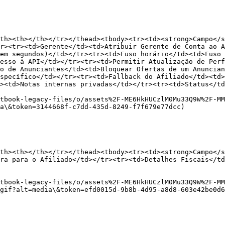
th><th></th></tr></thead><tbody><tr><td><strong>Campo</s
r><tr><td>Gerente</td><td>Atribuir Gerente de Conta ao A
em segundos)</td></tr><tr><td>Fuso horário</td><td>Fuso 
esso à API</td></tr><tr><td>Permitir Atualização de Perf
o de Anunciantes</td><td>Bloquear Ofertas de um Anuncian
specífico</td></tr><tr><td>Fallback do Afiliado</td><td>
><td>Notas internas privadas</td></tr><tr><td>Status</td
tbook-legacy-files/o/assets%2F-ME6HkHUCzlM0Mu33Q9W%2F-MM
a\&token=3144668f-c7dd-435d-8249-f7f679e77dcc)

th><th></th></tr></thead><tbody><tr><td><strong>Campo</s
ra para o Afiliado</td></tr><tr><td>Detalhes Fiscais</td
tbook-legacy-files/o/assets%2F-ME6HkHUCzlM0Mu33Q9W%2F-MM