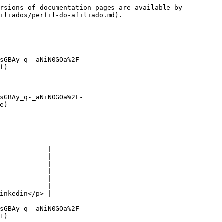
rsions of documentation pages are available by 
iliados/perfil-do-afiliado.md).

sGBAy_q-_aNiN0GOa%2F-
f)

sGBAy_q-_aNiN0GOa%2F-
e)

            |

----------- |

            |

            |

            |

            |

inkedin</p> |

sGBAy_q-_aNiN0GOa%2F-
1)
