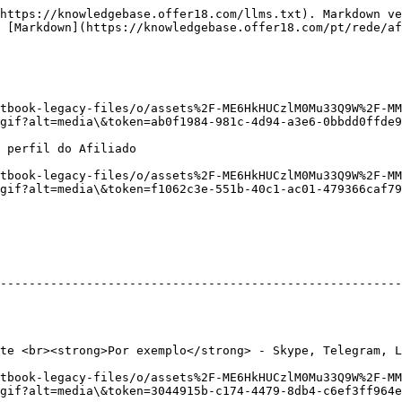
https://knowledgebase.offer18.com/llms.txt). Markdown ve
 [Markdown](https://knowledgebase.offer18.com/pt/rede/af
tbook-legacy-files/o/assets%2F-ME6HkHUCzlM0Mu33Q9W%2F-MM
gif?alt=media\&token=ab0f1984-981c-4d94-a3e6-0bbdd0ffde9
 perfil do Afiliado

tbook-legacy-files/o/assets%2F-ME6HkHUCzlM0Mu33Q9W%2F-MM
gif?alt=media\&token=f1062c3e-551b-40c1-ac01-479366caf79
                                                        
--------------------------------------------------------
                                                        
                                                        
                                                        
                                                        
te <br><strong>Por exemplo</strong> - Skype, Telegram, L
tbook-legacy-files/o/assets%2F-ME6HkHUCzlM0Mu33Q9W%2F-MM
gif?alt=media\&token=3044915b-c174-4479-8db4-c6ef3ff964e