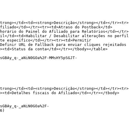
trong></td><td><strong>Descrição</strong></td></tr><tr>
filiado</td></tr><tr><td>Atraso do Postback</td>
horário do Painel do Afiliado para Relatórios</td></tr>
il</td><td>Habilitar / Desabilitar alterações no perfil 
te específico</td></tr><tr><td>Permitir 
Definir URL de Fallback para enviar cliques rejeitados 
><td>Status da conta</td></tr></tbody></table>

sGBAy_q-_aNiN0GOa%2F-MMsHY5pSGJT-
trong></td><td><strong>Descrição</strong></td></tr><tr>
><td>Detalhes fiscais do Afiliado</td></tr></tbody>
sGBAy_q-_aNiN0GOa%2F-