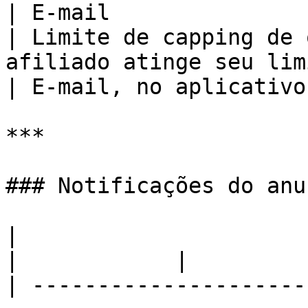
| E-mail                
| Limite de capping de 
afiliado atinge seu lim
| E-mail, no aplicativo 
***

### Notificações do anu
|                         |                                     
|            |

| ---------------------