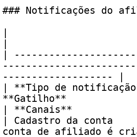
### Notificações do afi
|                                       |             
|                       
| ---------------------
-----------------------
------------------- |

| **Tipo de notificação
**Gatilho**                                           
| **Canais**            
| Cadastro da conta    
conta de afiliado é criada co