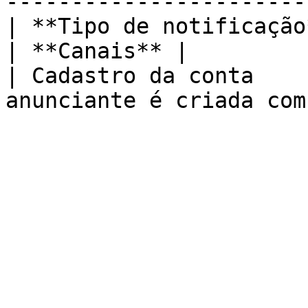
-----------------------
| **Tipo de notificação** | **Gatilho**     
| **Canais** |

| Cadastro da conta    