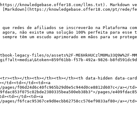
https://knowledgebase.offer18.com/llms.txt). Markdown ve
 [Markdown](https://knowledgebase.offer18.com/pt/rede/fe
 que redes de afiliados se inscreverão na Plataforma com
 agora, não existe uma solução 100% perfeita para esse t
 sempre têm um escudo aprimorado em mãos para se protege
tbook-legacy-files/o/assets%2F-ME6HkHUCzlM0Mu33Q9W%2F-MM
gif?alt=media\&token=859f61bb-f57b-492a-9826-b8fd591dc9d
<tr><th></th><th></th><th></th><th data-hidden data-card
</td><td></td><td><a 
/pages/f06d24d6c40fc965b29d0e5c944d0ce8812d607c</a></td>
9fdac853f075c02bde2380335bea500eb38b3">/pages/e409fdac8
d><td></td><td><a 