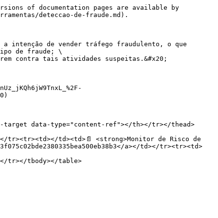
rsions of documentation pages are available by 
rramentas/deteccao-de-fraude.md).

 a intenção de vender tráfego fraudulento, o que 
ipo de fraude; \

rem contra tais atividades suspeitas.&#x20;

nUz_jKQh6jW9TnxL_%2F-
0)

-target data-type="content-ref"></th></tr></thead>
</tr><tr><td></td><td>📄 <strong>Monitor de Risco de 
53f075c02bde2380335bea500eb38b3</a></td></tr><tr><td>