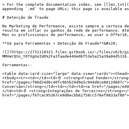
> For the complete documentation index, see [llms.txt](
appending `.md` to page URLs; this page is available as
# Detecção de fraude

No Marketing de Performance, existe sempre a certeza de
resulta em inflar os ganhos da rede de performance. Até
Mas os profissionais de performance, ao usar o Offer18,
**Vá para Ferramentas » Detecção de Fraude**&#x20;

![](https://2731110321-files.gitbook.io/~/files/v0/b/gi
MMnWrQSn_YOTXgUoIHD%2Fa3faade440e0bf53e5a25a39a04d531b.
Ferramentas:-

<table data-card-size="large" data-view="cards"><thead>
<tbody><tr><td></td><td>📄 <strong>Fraud Fender</strong>
href="/pages/f06d24d6c40fc965b29d0e5c944d0ce8812d607c">
Conversão</strong></td><td></td><td><a href="/pages/e40
</td><td>📄 <strong>Integrações de Terceiros</strong></t