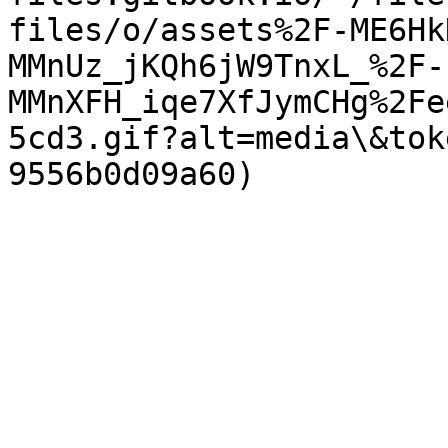
files/o/assets%2F-ME6Hk
MMnUz_jKQh6jW9TnxL_%2F-
MMnXFH_iqe7XfJymCHg%2Fe
5cd3.gif?alt=media\&tok