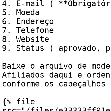
4. E-mail ( **Obrigatór
5. Moeda

6. Endereço

7. Telefone

8. Website

9. Status ( aprovado, p
Baixe o arquivo de mode
Afiliados daqui e orden
conforme os cabeçalhos 
{% file 
src="/files/e33333ff91e