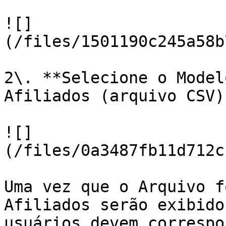
![]
(/files/1501190c245a58b
2\. **Selecione o Model
Afiliados (arquivo CSV)*
![]
(/files/0a3487fb11d712c
Uma vez que o Arquivo f
Afiliados serão exibido
usuários devem correspo