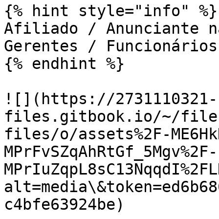
{% hint style="info" %}

Afiliado / Anunciante n
Gerentes / Funcionários
{% endhint %}

![](https://2731110321-
files.gitbook.io/~/file
files/o/assets%2F-ME6Hk
MPrFvSZqAhRtGf_5Mgv%2F-
MPrIuZqpL8sC13NqqdI%2FL
alt=media\&token=ed6b68
c4bfe63924be)
