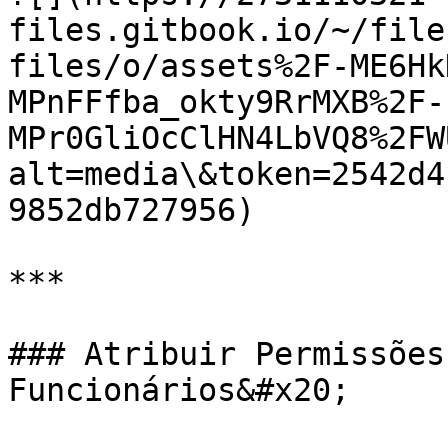
files.gitbook.io/~/file
files/o/assets%2F-ME6Hk
MPnFFfba_okty9RrMXB%2F-
MPr0GliOcClHN4LbVQ8%2FW
alt=media\&token=2542d4
9852db727956)

***

### Atribuir Permissões
Funcionários&#x20;
