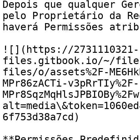
Depois que qualquer Ger
pelo Proprietário da Re
haverá Permissões atrib
![](https://2731110321-
files.gitbook.io/~/file
files/o/assets%2F-ME6Hk
MPr86zACTi-v3pRrTIy%2F-
MPr8SqzMqHlsJPBIOBy%2Fw
alt=media\&token=1060ed
6f753d38a7cd)

**Permissões Predefinid