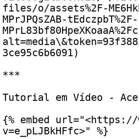
files/o/assets%2F-ME6Hk
MPrJPQsZAB-tEdczpbT%2F-
MPrL83bf80HpeXKoaaA%2Fc
alt=media\&token=93f388
3ce95c6b6091)

***

Tutorial em Vídeo - Ace
{% embed url="<https://