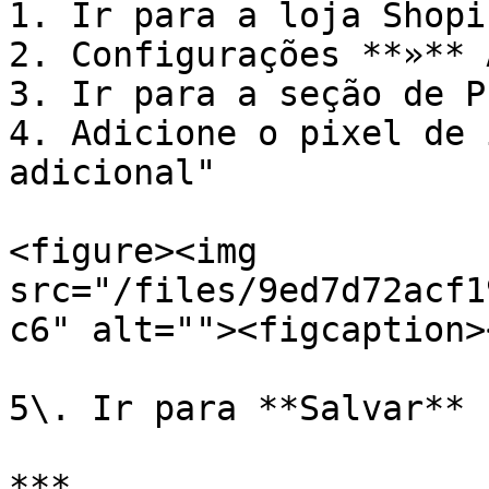
1. Ir para a loja Shopif
2. Configurações **»** 
3. Ir para a seção de P
4. Adicione o pixel de 
adicional"

<figure><img 
src="/files/9ed7d72acf1
c6" alt=""><figcaption>
5\. Ir para **Salvar**

***
