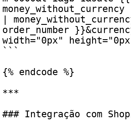
money_without_currency 
| money_without_currenc
order_number }}&currenc
width="0px" height="0px"
```

{% endcode %}

***

### Integração com Shopi