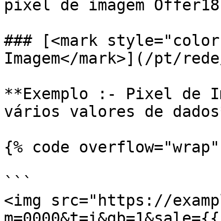
pixel de imagem Offer18
### [<mark style="color
Imagem</mark>](/pt/rede
**Exemplo :- Pixel de I
vários valores de dados
{% code overflow="wrap" 
```

<img src="https://examp
m=0000&t=i&gb=1&sale={{