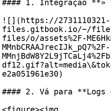
#### 1. Integração **» 
![](https://2731110321-
files.gitbook.io/~/file
files/o/assets%2F-ME6Hk
MMnbCRAAJrecIJk_pQ7%2F-
MMnjBdW8Y2L9jTCaLj4%2Fb
df12.gif?alt=media\&tok
e2a051961e30)

#### 2. Vá para **Logs 
<figure><img 