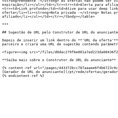
<strong>Pendente -</strong> As ofertas não podem ser vi
expiração</li></ul></td></tr><tr><td>Alerta para afilia
<tr><td>Link profundo</td><td>Ative para usar deep link
oferta</li><li><strong>Nota privada -</strong> Notas pr
afiliado</li></ul></td></tr></tbody></table>

***

## Sugestão de URL pelo Construtor de URL do anunciante

Depois de inserir um link dentro do **'URL da oferta'**
parceiro e criará uma URL de sugestão contendo parâmetr
<figure><img src="/files/d0dac279f6e001a7ed223da00436f2
**Saiba mais sobre o Construtor de URL do anunciante**

{% content-ref url="/pages/443372bcc707aaaee6f4b6723c9c
[Gerador de URL do anunciante](/pt/rede/ofertas/gerador