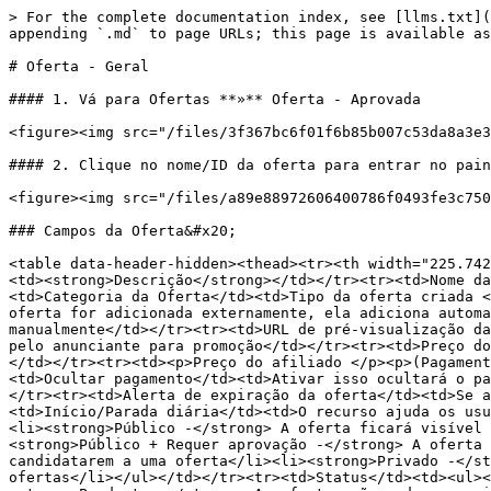
> For the complete documentation index, see [llms.txt](
appending `.md` to page URLs; this page is available as
# Oferta - Geral

#### 1. Vá para Ofertas **»** Oferta - Aprovada

<figure><img src="/files/3f367bc6f01f6b85b007c53da8a3e3
#### 2. Clique no nome/ID da oferta para entrar no pain
<figure><img src="/files/a89e88972606400786f0493fe3c750
### Campos da Oferta&#x20;

<table data-header-hidden><thead><tr><th width="225.742
<td><strong>Descrição</strong></td></tr><tr><td>Nome da
<td>Categoria da Oferta</td><td>Tipo da oferta criada <
oferta for adicionada externamente, ela adiciona automa
manualmente</td></tr><tr><td>URL de pré-visualização da
pelo anunciante para promoção</td></tr><tr><td>Preço do
</td></tr><tr><td><p>Preço do afiliado </p><p>(Pagament
<td>Ocultar pagamento</td><td>Ativar isso ocultará o pa
</tr><tr><td>Alerta de expiração da oferta</td><td>Se a
<td>Início/Parada diária</td><td>O recurso ajuda os usu
<li><strong>Público -</strong> A oferta ficará visível 
<strong>Público + Requer aprovação -</strong> A oferta 
candidatarem a uma oferta</li><li><strong>Privado -</st
ofertas</li></ul></td></tr><tr><td>Status</td><td><ul><