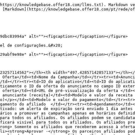
https://knowledgebase.offer18.com/llms.txt). Markdown ve
 [Markdown](https://knowledgebase.offer18.com/pt/rede/of
9dbc83994a" alt=""><figcaption></figcaption></figure>

el de configurações.&#x20;

29abf9e98e" alt=""><figcaption></figcaption></figure>

23257114562"></th><th width="497.42857142857133"></th></
 Oferta</td><td>Nome da Campanha</td></tr><tr><td>Anunci
/td></tr><tr><td>ID do aplicativo</td><td>ID do aplicati
ticamente o ID da oferta do anunciante no campo ID exter
 oferta</td><td>URL de pré-visualização da oferta </td><
 anunciante (receita)</td><td>Modelo e valor da receita

o)</p></td><td>Modelo e valor do pagamento</td></tr><tr>
gamento do afiliado  </td></tr><tr><td>Agendamento</td><
tivado: um alerta de expiração será enviado 1 dia antes 
ários a promover as campanhas apenas em horários definid
para todos os afiliados. Os afiliados podem se candidata
ficará visível para todos os afiliados. Os afiliados pre
rong> Somente os afiliados que receberem acesso à oferta
li><strong>Aprovar -</strong> Os parceiros afiliados pod