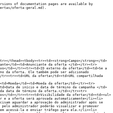
rsions of documentation pages are available by 
ertas/oferta-geral.md).

tr></thead><tbody><tr><td><strong>Campo</strong></td>
ante</td><td>Anunciante da oferta </td></tr><tr>
vo</td></tr><tr><td>ID externo da oferta</td><td>Se a 
no da oferta. Ele também pode ser adicionado 
/tr><tr><td>URL da oferta</td><td>URL compartilhada 
<td>Moeda</td><td>Moeda da oferta</td></tr><tr>
td>Data de início e data de término da campanha </td>
da data de término da oferta.</td></tr><tr>
os</td></tr><tr><td>Visibilidade da oferta</td><td><ul>
r e a oferta será aprovada automaticamente</li><li>
cisam aguardar a aprovação do administrador após se 
 pelo administrador poderão visualizar e promover 
em acessá-la e enviar tráfego para ela.</li><li>