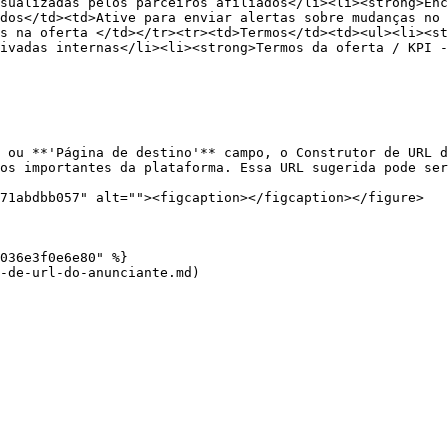
sualizadas pelos parceiros afiliados</li><li><strong>Enc
dos</td><td>Ative para enviar alertas sobre mudanças no 
s na oferta </td></tr><tr><td>Termos</td><td><ul><li><st
ivadas internas</li><li><strong>Termos da oferta / KPI -
 ou **'Página de destino'** campo, o Construtor de URL d
os importantes da plataforma. Essa URL sugerida pode ser
71abdbb057" alt=""><figcaption></figcaption></figure>

036e3f0e6e80" %}

-de-url-do-anunciante.md)
