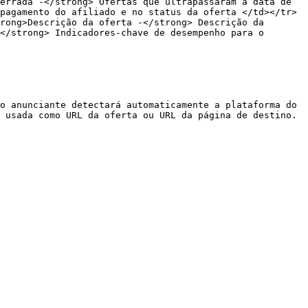
errada -</strong> Ofertas que ultrapassaram a data de 
pagamento do afiliado e no status da oferta </td></tr>
rong>Descrição da oferta -</strong> Descrição da 
</strong> Indicadores-chave de desempenho para o 
o anunciante detectará automaticamente a plataforma do 
 usada como URL da oferta ou URL da página de destino.
