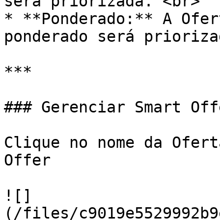
será priorizada. <br>

* **Ponderado:** A Ofer
ponderado será priorizad
***

### Gerenciar Smart Offe
Clique no nome da Ofert
Offer

![]
(/files/c9019e5529992b9