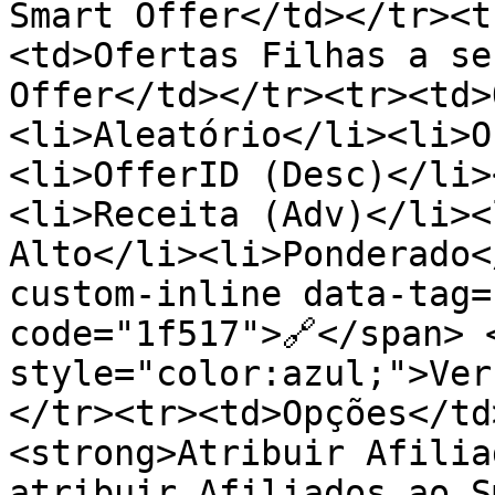
Smart Offer</td></tr><t
<td>Ofertas Filhas a se
Offer</td></tr><tr><td>
<li>Aleatório</li><li>O
<li>OfferID (Desc)</li>
<li>Receita (Adv)</li><
Alto</li><li>Ponderado<
custom-inline data-tag=
code="1f517">🔗</span> 
style="color:azul;">Ver
</tr><tr><td>Opções</td
<strong>Atribuir Afilia
atribuir Afiliados ao S