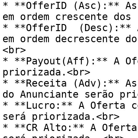
* **OfferID (Asc):** As
em ordem crescente dos 
* **OfferID  (Desc):** 
em ordem decrescente do
<br>

* **Payout(Aff):** A Of
priorizada.<br>

* **Receita (Adv):** As
do Anunciante serão pri
* **Lucro:** A Oferta c
será priorizada.<br>

* **CR Alto:** A Oferta