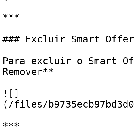
***

### Excluir Smart Offer

Para excluir o Smart Of
Remover**

![]
(/files/b9735ecb97bd3d0
***
