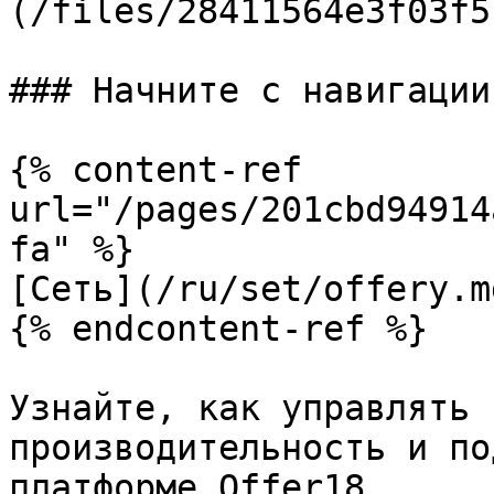
(/files/28411564e3f03f5
### Начните с навигации

{% content-ref 
url="/pages/201cbd94914
fa" %}

[Сеть](/ru/set/offery.md
{% endcontent-ref %}

Узнайте, как управлять 
производительность и по
платформе Offer18.
