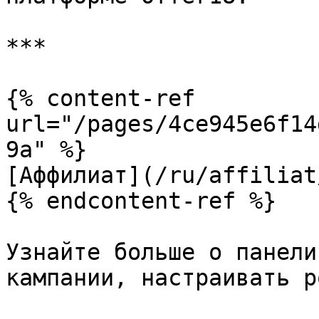
***

{% content-ref 
url="/pages/4ce945e6f14
9a" %}

[Аффилиат](/ru/affiliat
{% endcontent-ref %}

Узнайте больше о панели