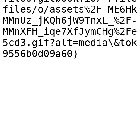
files/o/assets%2F-ME6Hk
MMnUz_jKQh6jW9TnxL_%2F-
MMnXFH_iqe7XfJymCHg%2Fe
5cd3.gif?alt=media\&tok