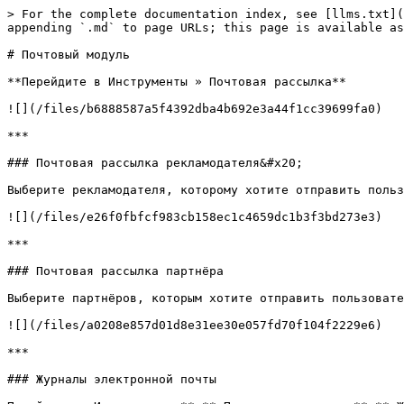
> For the complete documentation index, see [llms.txt](
appending `.md` to page URLs; this page is available as
# Почтовый модуль

**Перейдите в Инструменты » Почтовая рассылка**

![](/files/b6888587a5f4392dba4b692e3a44f1cc39699fa0)

***

### Почтовая рассылка рекламодателя&#x20;

Выберите рекламодателя, которому хотите отправить польз
![](/files/e26f0fbfcf983cb158ec1c4659dc1b3f3bd273e3)

***

### Почтовая рассылка партнёра

Выберите партнёров, которым хотите отправить пользовате
![](/files/a0208e857d01d8e31ee30e057fd70f104f2229e6)

***

### Журналы электронной почты
