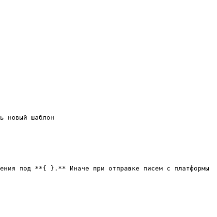
ь новый шаблон

ения под **{ }.** Иначе при отправке писем с платформы 