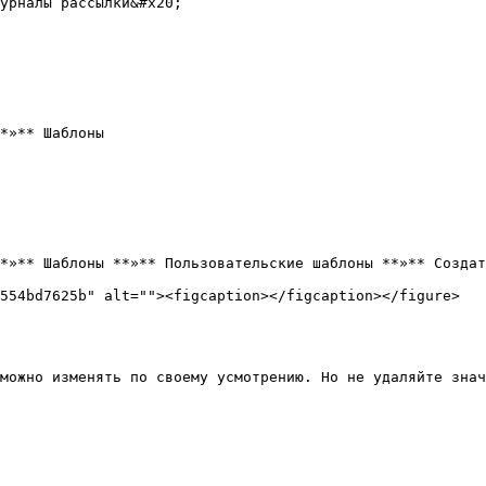
урналы рассылки&#x20;

*»** Шаблоны

*»** Шаблоны **»** Пользовательские шаблоны **»** Создат
554bd7625b" alt=""><figcaption></figcaption></figure>

можно изменять по своему усмотрению. Но не удаляйте знач