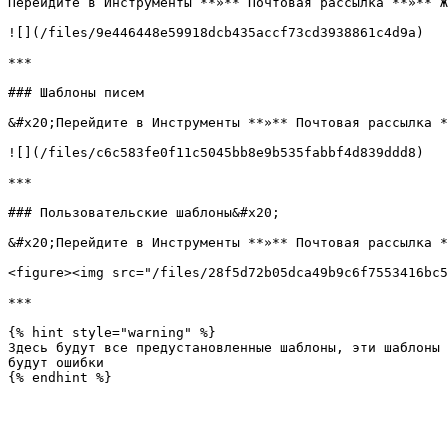
Перейдите в Инструменты **»** Почтовая рассылка **»** Ж
![](/files/9e446448e59918dcb435accf73cd3938861c4d9a)

***

### Шаблоны писем

&#x20;Перейдите в Инструменты **»** Почтовая рассылка *
![](/files/c6c583fe0f11c5045bb8e9b535fabbf4d839ddd8)

***

### Пользовательские шаблоны&#x20;

&#x20;Перейдите в Инструменты **»** Почтовая рассылка *
<figure><img src="/files/28f5d72b05dca49b9c6f7553416bc5
***

{% hint style="warning" %}

Здесь будут все предустановленные шаблоны, эти шаблоны 
будут ошибки
