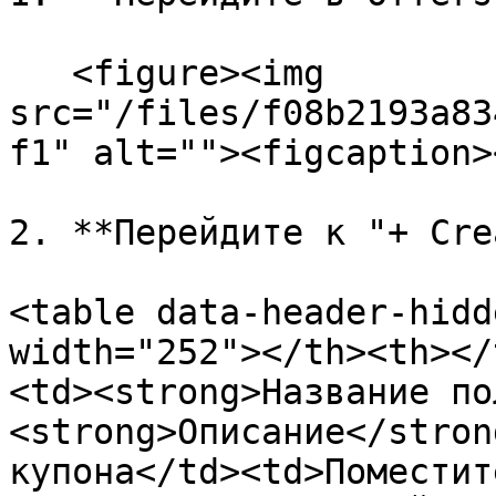
   <figure><img 
src="/files/f08b2193a83
f1" alt=""><figcaption>
2. **Перейдите к "+ Cre
<table data-header-hidd
width="252"></th><th></
<td><strong>Название по
<strong>Описание</stron
купона</td><td>Поместит