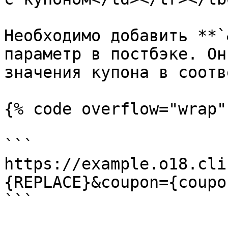
Необходимо добавить **`
параметр в постбэке. Он
значения купона в соотв
{% code overflow="wrap" 
```

https://example.o18.cli
{REPLACE}&coupon={coupo
```
