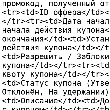
промокод, полученный от
<tr><td>ID оффера</td><
</tr><tr><td>Дата начал
начала действия купона<
окончания</td><td>Устан
действия купона</td></t
<td>Разрешить / Заблоки
купона</td></tr><tr><td
квоту купона</td></tr><
<td>Статус купона (Утве
Отклонён, На удержании)
<td>Описание</td><td>До
с купоном</td></tr></tb