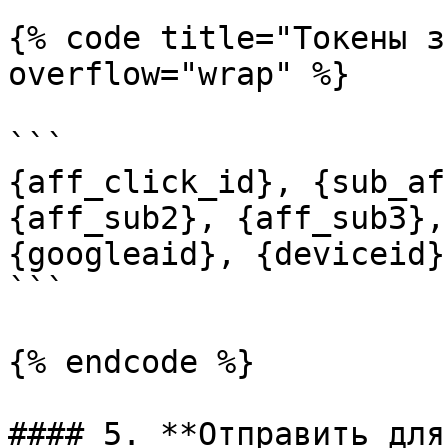
{% code title="Токены з
overflow="wrap" %}

```

{aff_click_id}, {sub_af
{aff_sub2}, {aff_sub3},
{googleaid}, {deviceid}
```

{% endcode %}

#### 5. **Отправить для