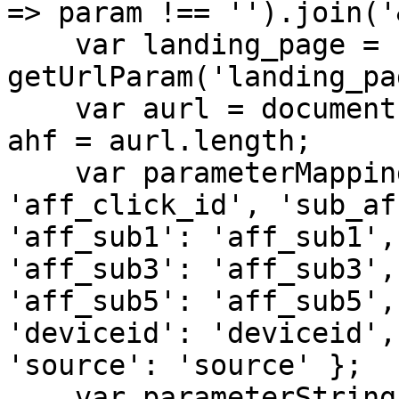
=> param !== '').join('
    var landing_page = 
getUrlParam('landing_pa
    var aurl = document.getElementsByTagName('a'), 
ahf = aurl.length;

    var parameterMapping = { 'aff_click_id': 
'aff_click_id', 'sub_af
'aff_sub1': 'aff_sub1',
'aff_sub3': 'aff_sub3',
'aff_sub5': 'aff_sub5',
'deviceid': 'deviceid',
'source': 'source' };

    var parameterString = '';
