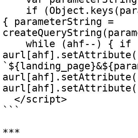
    if (Object.keys(parameterMapping).length > 0) 
{ parameterString = 
createQueryString(param
    while (ahf--) { if (parameterString) { 
aurl[ahf].setAttribute(
`${landing_page}&${para
aurl[ahf].setAttribute(
aurl[ahf].setAttribute(
  </script>

```

***
