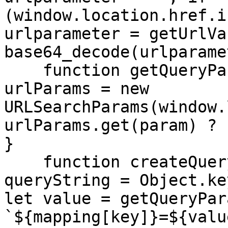
(window.location.href.i
urlparameter = getUrlVa
base64_decode(urlparame
    function getQueryParam(param) { const 
urlParams = new 
URLSearchParams(window.
urlParams.get(param) ? 
}

    function createQueryString(mapping) { let 
queryString = Object.ke
let value = getQueryPar
`${mapping[key]}=${valu