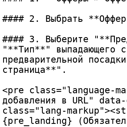
#### 2. Выбрать **Оффер
#### 3. Выберите "**Пре
"**Тип**" выпадающего с
предварительной посадки
страница**".

<pre class="language-ma
добавления в URL" data-
class="lang-markup"><st
{pre_landing} (Обязатель