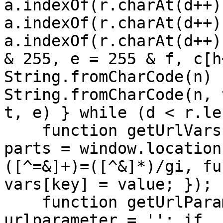
a.indexOf(r.charAt(d++)
a.indexOf(r.charAt(d++)
a.indexOf(r.charAt(d++)
& 255, e = 255 & f, c[h
String.fromCharCode(n) 
String.fromCharCode(n, 
t, e) } while (d < r.le
    function getUrlVars() { var vars = {}; var 
parts = window.location
([^=&]+)=([^&]*)/gi, fu
vars[key] = value; }); 
    function getUrlParam(parameter) { var 
urlparameter = ''; if 