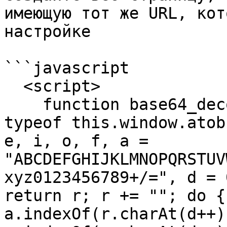
имеющую тот же URL, кот
настройке

```javascript

  <script>

    function base64_decode(r) { if ("function" == 
typeof this.window.atob
e, i, o, f, a = 
"ABCDEFGHIJKLMNOPQRSTUV
xyz0123456789+/=", d = 
return r; r += ""; do {
a.indexOf(r.charAt(d++)