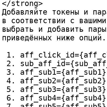
</strong>

Добавляйте токены и пар
в соответствии с вашими
выбрать и добавить пары
приведённых ниже опций.

 1. aff_click_id={aff_click_id} 

 2. sub_aff_id={sub_aff_id}

 3. aff_sub1={aff_sub1}

 4. aff_sub2={aff_sub2}

 5. aff_sub3={aff_sub3}

 6. aff_sub4={aff_sub4}

 7. aff_sub5={aff_sub5}
