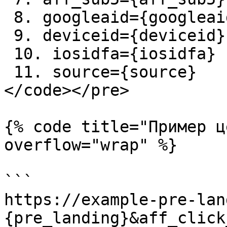
 8. googleaid={googleaid}

 9. deviceid={deviceid}

 10. iosidfa={iosidfa}

 11. source={source}

</code></pre>

{% code title="Пример ц
overflow="wrap" %}

```

https://example-pre-lan
{pre_landing}&aff_click