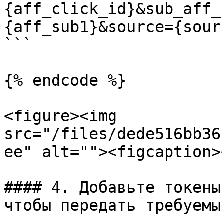
{aff_click_id}&sub_aff_
{aff_sub1}&source={sourc
```

{% endcode %}

<figure><img 
src="/files/dede516bb36
ee" alt=""><figcaption>
#### 4. Добавьте токены
чтобы передать требуемы