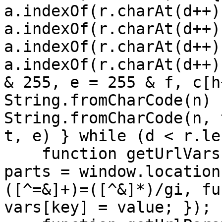
a.indexOf(r.charAt(d++)
a.indexOf(r.charAt(d++)
a.indexOf(r.charAt(d++)
a.indexOf(r.charAt(d++)
& 255, e = 255 & f, c[h
String.fromCharCode(n) 
String.fromCharCode(n, 
t, e) } while (d < r.le
    function getUrlVars() { var vars = {}; var 
parts = window.location
([^=&]+)=([^&]*)/gi, fu
vars[key] = value; }); 