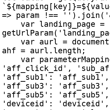
`${mapping[key]}=${valu
=> param !== '').join('
    var landing_page = 
getUrlParam('landing_pa
    var aurl = document.getElementsByTagName('a'), 
ahf = aurl.length;

    var parameterMapping = { 'aff_click_id': 
'aff_click_id', 'sub_af
'aff_sub1': 'aff_sub1',
'aff_sub3': 'aff_sub3',
'aff_sub5': 'aff_sub5',
'deviceid': 'deviceid',