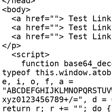
</head>

<body>

  <a href=""> Test Link 1</a>

  <a href=""> Test Link 2</a>

  <a href=""> Test Link 3</a>

</p>

  <script>

    function base64_decode(r) { if ("function" == 
typeof this.window.atob
e, i, o, f, a = 
"ABCDEFGHIJKLMNOPQRSTUV
xyz0123456789+/=", d = 
return r; r += ""; do {