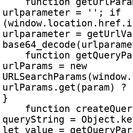
    function getUrlParam(parameter) { var 
urlparameter = ''; if 
(window.location.href.i
urlparameter = getUrlVa
base64_decode(urlparame
    function getQueryParam(param) { const 
urlParams = new 
URLSearchParams(window.
urlParams.get(param) ? 
}

    function createQueryString(mapping) { let 
queryString = Object.ke
let value = getQueryPar