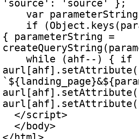
'source': 'source' };

    var parameterString = '';

    if (Object.keys(parameterMapping).length > 0) 
{ parameterString = 
createQueryString(param
    while (ahf--) { if (parameterString) { 
aurl[ahf].setAttribute(
`${landing_page}&${para
aurl[ahf].setAttribute(
aurl[ahf].setAttribute(
  </script>

  </body>

</html> 
