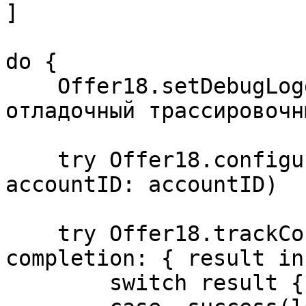
]

do {

    Offer18.setDebugLoggingEnabled(true) // 
отладочный трассировочн
    try Offer18.configure(domain: domain, 
accountID: accountID)

    try Offer18.trackConversion(data: payload, 
completion: { result in

        switch result {
