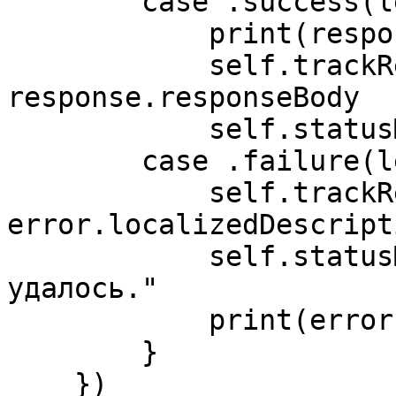
        case .success(let response):

            print(response.responseBody)

            self.trackResponse = 
response.responseBody

            self.statusMessage = response.message

        case .failure(let error):

            self.trackResponse = 
error.localizedDescripti
            self.statusMessage = "Отслеживание не 
удалось."

            print(error.localizedDescription)

        }

    })
