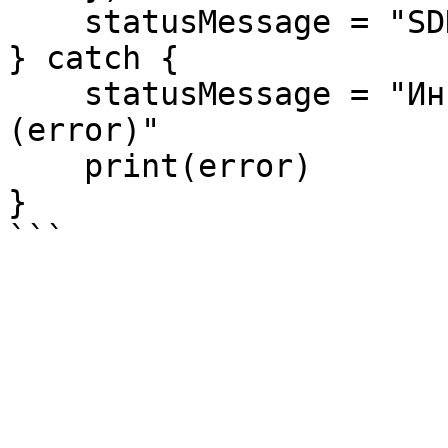
    statusMessage = "SDK успешно настроен."

} catch {

    statusMessage = "Инициализация не удалась: \
(error)"

    print(error)

}
