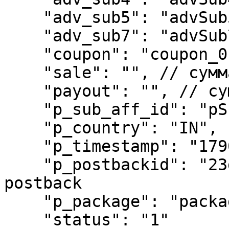
    "adv_sub5": "advSub5",

    "adv_sub7": "advSub7",

    "coupon": "coupon_0124",

    "sale": "", // сумма продажи

    "payout": "", // сумма выплаты

    "p_sub_aff_id": "pSubAffId",

    "p_country": "IN",

    "p_timestamp": "17905634563",

    "p_postbackid": "23dds", // уникальный ID 
postback

    "p_package": "package", // ID пакета

    "status": "1"
