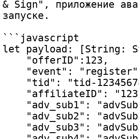
& Sign", приложение ава
запуске.

```javascript

let payload: [String: S
    "offerID":123,

    "event": "register",

    "tid": "tid-1234567890",

    "affiliateID": "123",

    "adv_sub1": "advSub1",

    "adv_sub2": "advSub2",

    "adv_sub3": "advSub3",

    "adv_sub4": "advSub4",
