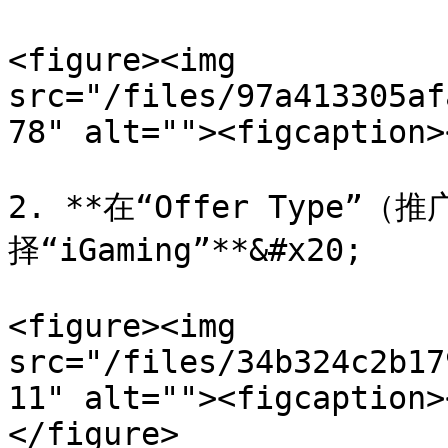
<figure><img 
src="/files/97a413305af
78" alt=""><figcaption>
2. **在“Offer Type”
择“iGaming”**&#x20;

<figure><img 
src="/files/34b324c2b17
11" alt=""><figcaption>
</figure>
