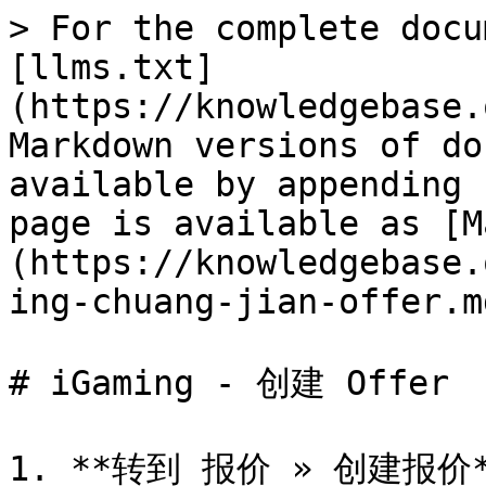
> For the complete docu
[llms.txt]
(https://knowledgebase.
Markdown versions of do
available by appending 
page is available as [M
(https://knowledgebase.
ing-chuang-jian-offer.md
# iGaming - 创建 Offer

1. **转到 报价 » 创建报价*