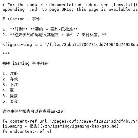
> For the complete documentation index, see [llms.txt](
appending `.md` to page URLs; this page is available as
# iGaming - 事件

1. **转到** **要约 » 要约-已批准**

2. **点击要约名称进入其配置 » 事件 / 支付标签。**

<figure><img src="/files/3aba1c1706771cdd749640d74958da
***

### iGaming 事件列表

1. 注册

2. 存款

3. 下注

4. 赢

5. 提款

6. 奖金

这些事件的报告可以在查看&#x20;

{% content-ref url="/pages/c8fc7ca2e7f12a2143d7df4b3794
[iGaming - 报告](/zh/igaming/igaming-bao-gao.md)
