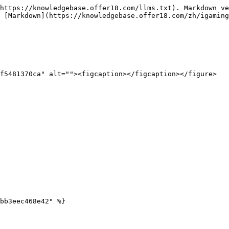
https://knowledgebase.offer18.com/llms.txt). Markdown ve
 [Markdown](https://knowledgebase.offer18.com/zh/igaming
f5481370ca" alt=""><figcaption></figcaption></figure>

bb3eec468e42" %}
