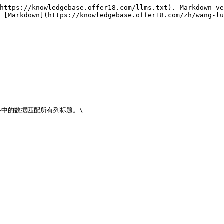
https://knowledgebase.offer18.com/llms.txt). Markdown ve
 [Markdown](https://knowledgebase.offer18.com/zh/wang-lu
中的数据匹配所有列标题。\
