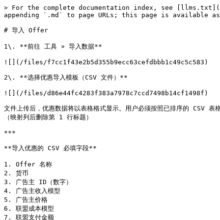
> For the complete documentation index, see [llms.txt](
appending `.md` to page URLs; this page is available as
# 导入 Offer

1\. **前往 工具 » 导入数据**

![](/files/f7cc1f43e2b5d355b9ecc63cefdbbb1c49c5c583)

2\. **选择优惠导入模板（CSV 文件）**

![](/files/d86e44fc4283f383a7978c7ccd7498b14cf1498f)

文件上传后，优惠数据将以表格格式显示。用户必须按照已排序的 CSV 表格
（映射列后删除第 1 行标题）

***

**导入优惠的 CSV 必填字段**

1. Offer 名称

2. 货币

3. 广告主 ID（数字）

4. 广告主收入模型

5. 广告主价格

6. 联盟成本模型

7. 联盟支付金额
