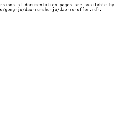
rsions of documentation pages are available by 
o/gong-ju/dao-ru-shu-ju/dao-ru-offer.md).
