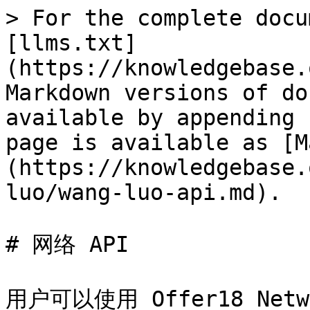
> For the complete docu
[llms.txt]
(https://knowledgebase.
Markdown versions of do
available by appending 
page is available as [M
(https://knowledgebase.
luo/wang-luo-api.md).

# 网络 API

用户可以使用 Offer18 Ne