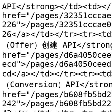
API</strong></td><td></
href="/pages/32351cccae
226">/pages/32351cccae0
26</a></td></tr><tr><t
（Offer）创建 API</strong>
href="/pages/d6a4050cee
ecd">/pages/d6a4050ceed
cd</a></td></tr><tr><t
（Conversion）API</stron
href="/pages/b608fb5bd2
242">/pages/b608fb5bd22