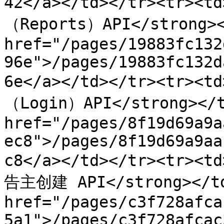
42</a></td></tr><tr><t
（Reports）API</strong><
href="/pages/19883fc132
96e">/pages/19883fc132d
6e</a></td></tr><tr><t
（Login）API</strong></t
href="/pages/8f19d69a9a
ec8">/pages/8f19d69a9aa
c8</a></td></tr><tr><t
告主创建 API</strong></td>
href="/pages/c3f728afca
5a1">/pages/c3f728afcac