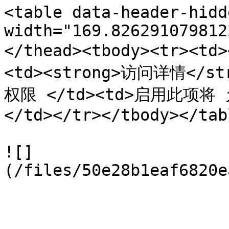
<table data-header-hidd
width="169.826291079812
</thead><tbody><tr><td
<td><strong>访问详情</str
权限 </td><td>启用此项
</td></tr></tbody></tabl
![]