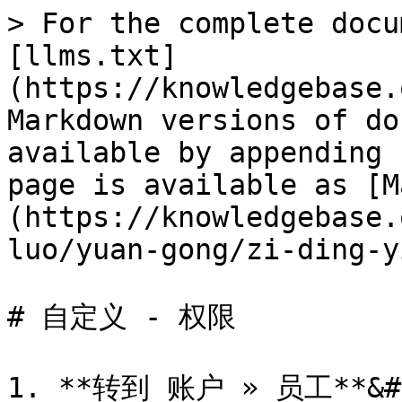
> For the complete docu
[llms.txt]
(https://knowledgebase.
Markdown versions of do
available by appending 
page is available as [M
(https://knowledgebase.
luo/yuan-gong/zi-ding-y
# 自定义 - 权限

1. **转到 账户 » 员工**&#x