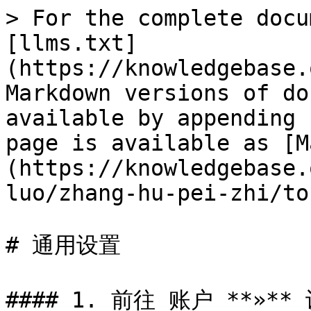
> For the complete docu
[llms.txt]
(https://knowledgebase.
Markdown versions of do
available by appending 
page is available as [M
(https://knowledgebase.
luo/zhang-hu-pei-zhi/to
# 通用设置

#### 1. 前往 账户 **»** 