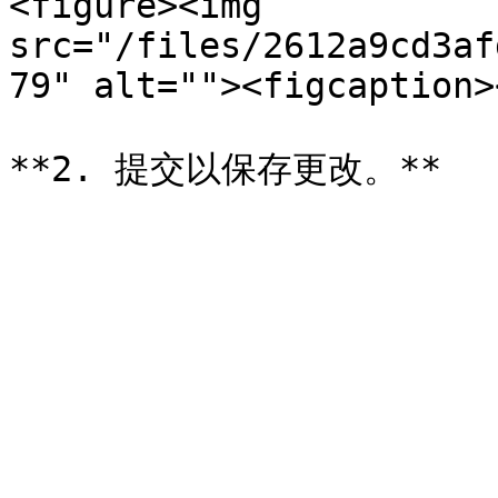
<figure><img 
src="/files/2612a9cd3af
79" alt=""><figcaption>