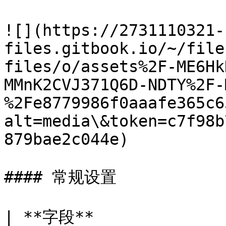
![](https://2731110321-
files.gitbook.io/~/file
files/o/assets%2F-ME6Hk
MMnK2CVJ371Q6D-NDTY%2F-
%2Fe8779986f0aaafe365c6
alt=media\&token=c7f98b
879bae2c044e)

#### 常规设置

| **字段**                           | **